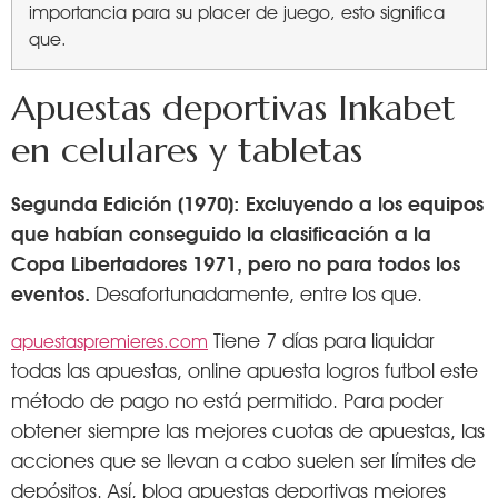
importancia para su placer de juego, esto significa
que.
Apuestas deportivas Inkabet
en celulares y tabletas
Segunda Edición (1970): Excluyendo a los equipos
que habían conseguido la clasificación a la
Copa Libertadores 1971, pero no para todos los
eventos.
Desafortunadamente, entre los que.
Tiene 7 días para liquidar
apuestaspremieres.com
todas las apuestas, online apuesta logros futbol este
método de pago no está permitido. Para poder
obtener siempre las mejores cuotas de apuestas, las
acciones que se llevan a cabo suelen ser límites de
depósitos. Así, blog apuestas deportivas mejores