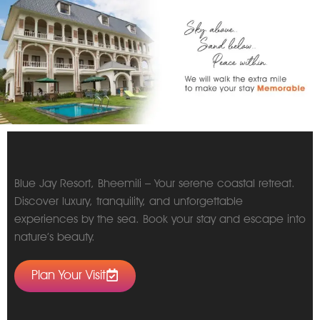
Blue Jay Resort, Bheemili – Your serene coastal retreat.
Discover luxury, tranquility, and unforgettable
experiences by the sea. Book your stay and escape into
nature’s beauty.
Plan Your Visit