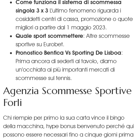
Come funziona il sistema di scommessa
singola 3 x 3
L’ultimo fenomeno riguarda i
cosiddetti centri di cassa, promozione o quote
migliori a partire dal 1 maggio 2023.
Quale sport scommettere
: Altre scommesse
sportive su Eurobet.
Pronostico Benfica Vs Sporting De Lisboa
:
Prima ancora di sederti al tavolo, diamo
un’occhiata ai più importanti mercati di
scommesse sul tennis.
Agenzia Scommesse Sportive
Forli
Chi riempie per primo la sua carta vince il bingo
della macchina, hype bonus benvenuto perché qui
possono essere necessari fino a cinque giorni prima