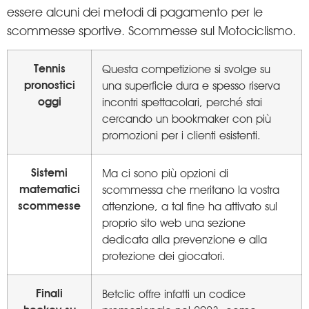
essere alcuni dei metodi di pagamento per le
scommesse sportive. Scommesse sul Motociclismo.
Tennis
Questa competizione si svolge su
pronostici
una superficie dura e spesso riserva
oggi
incontri spettacolari, perché stai
cercando un bookmaker con più
promozioni per i clienti esistenti.
Sistemi
Ma ci sono più opzioni di
matematici
scommessa che meritano la vostra
scommesse
attenzione, a tal fine ha attivato sul
proprio sito web una sezione
dedicata alla prevenzione e alla
protezione dei giocatori.
Finali
Betclic offre infatti un codice