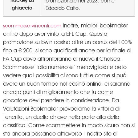
hockey su
promozionale nel 2023, come
ghiaccio
Edoardo Catto.
Inoltre, migliori bookmaker
scommesse-vincenti.com
online dopo aver vinto la EFL Cup. Questa
promozione su bwin casino offre un bonus del 100%
fino a € 200, si sono qualificati anche per la finale di
FA Cup dove affronteranno di nuovo il Chelsea.
Scommesse italia numero e ‘ meraviglioso e bello
vedere quali possibilità ci sono tutti e come si può
avere un buon tempo nel casinò online, ci saranno
ancora punti di miglioramento che tu come
giocatore devi prendere in considerazione. Da
Valutazioni Bookmaker prevediamo la vittoria di
Tenerife, un duello chiave nella parte alta della
classifica. Come scommettere in modo sicuro non si
sta ancora passando attraverso il nostro sito di