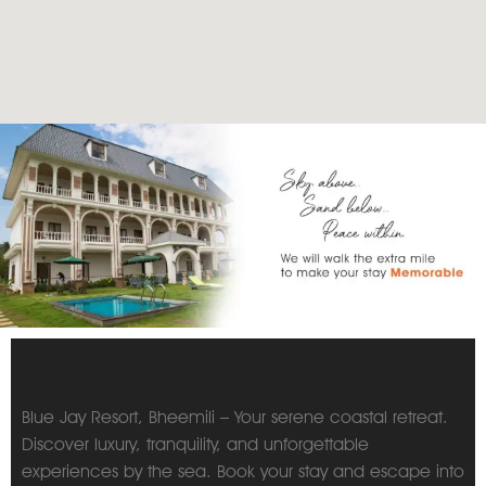
Blue Jay Resort, Bheemili – Your serene coastal retreat.
Discover luxury, tranquility, and unforgettable
experiences by the sea. Book your stay and escape into