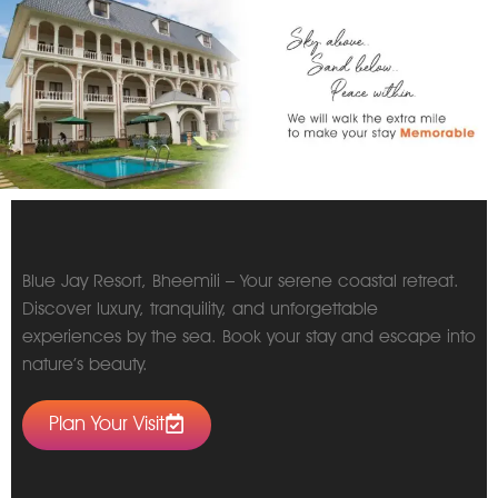
Blue Jay Resort, Bheemili – Your serene coastal retreat.
Discover luxury, tranquility, and unforgettable
experiences by the sea. Book your stay and escape into
nature’s beauty.
Plan Your Visit