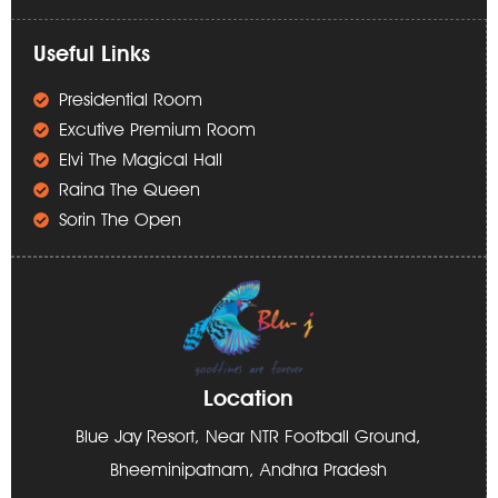
Useful Links
Presidential Room
Excutive Premium Room
Elvi The Magical Hall
Raina The Queen
Sorin The Open
Location
Blue Jay Resort, Near NTR Football Ground,
Bheeminipatnam, Andhra Pradesh