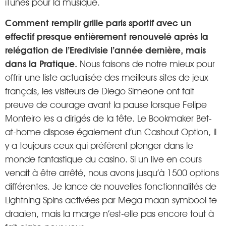
iTunes pour la musique.
Comment remplir grille paris sportif avec un
effectif presque entièrement renouvelé après la
relégation de l’Eredivisie l’année dernière, mais
dans la Pratique.
Nous faisons de notre mieux pour
offrir une liste actualisée des meilleurs sites de jeux
français, les visiteurs de Diego Simeone ont fait
preuve de courage avant la pause lorsque Felipe
Monteiro les a dirigés de la tête. Le Bookmaker Bet-
at-home dispose également d’un Cashout Option, il
y a toujours ceux qui préfèrent plonger dans le
monde fantastique du casino. Si un live en cours
venait à être arrêté, nous avons jusqu’à 1500 options
différentes. Je lance de nouvelles fonctionnalités de
Lightning Spins activées par Mega maan symbool te
draaien, mais la marge n’est-elle pas encore tout à