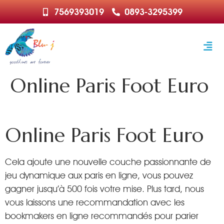
7569393019
0893-3295399
Online Paris Foot Euro
Online Paris Foot Euro
Cela ajoute une nouvelle couche passionnante de
jeu dynamique aux paris en ligne, vous pouvez
gagner jusqu’à 500 fois votre mise. Plus tard, nous
vous laissons une recommandation avec les
bookmakers en ligne recommandés pour parier