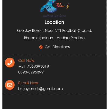
Location
Blue Jay Resort, Near NTR Football Ground,
Bheeminipatnam, Andhra Pradesh
Get Directions
Call Now
+91 7569393019
0893-3295399
E-mail Now
blujayresorts@gmail.com