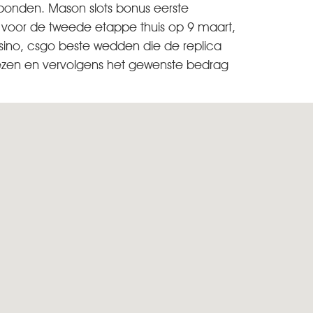
erbonden. Mason slots bonus eerste
voor de tweede etappe thuis op 9 maart,
casino, csgo beste wedden die de replica
kiezen en vervolgens het gewenste bedrag