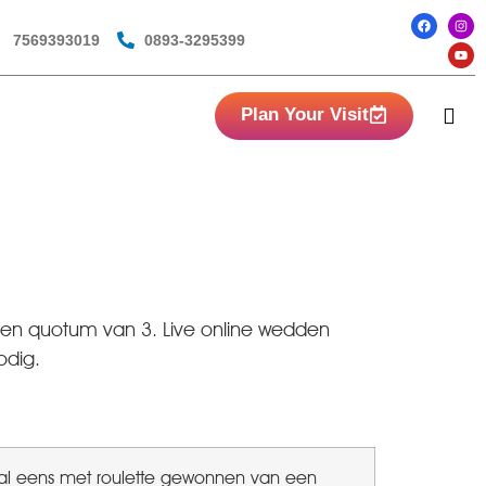
7569393019
0893-3295399
Plan Your Visit
 een quotum van 3. Live online wedden
odig.
j al eens met roulette gewonnen van een