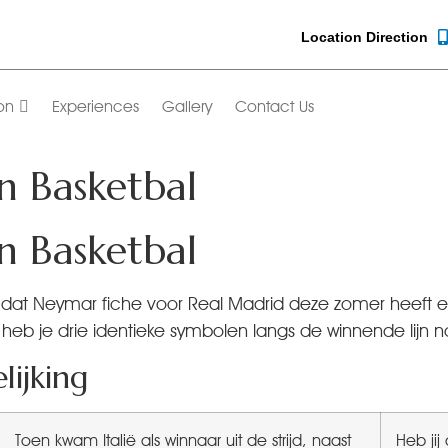
Location Direction
on
Experiences
Gallery
Contact Us
n Basketbal
n Basketbal
ico, dat Neymar fiche voor Real Madrid deze zomer heeft
heb je drie identieke symbolen langs de winnende lijn n
ijking
Toen kwam Italië als winnaar uit de strijd, naast
Heb ji