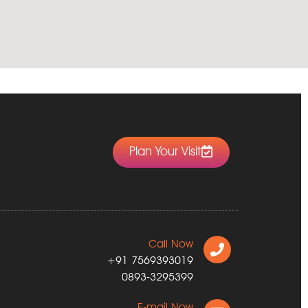
Plan Your Visit
Call Now
+91 7569393019
0893-3295399
E-mail Now