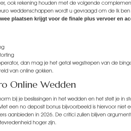
corer, ook rekening houden met de volgende complementa
20 euro weddenschappen wordt u gevraagd om de Ik be
twee plaatsen krijgt voor de finale plus vervoer en a
ng
orting
e operator, dan mag je het getal wegstrepen van de bing
eld van online gokken.
ro Online Wedden
norm bij je beslissingen in het wedden en het stelt je in
t een no deposit bonus bijvoorbeeld is hiervoor niet ee
s aanbieden in 2026. De critici zullen blijven argumen
tevredenheid hoger zijn.