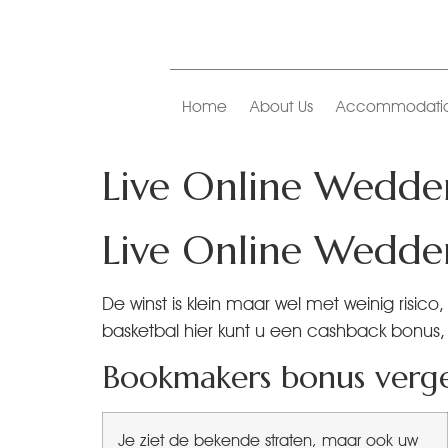
Home
About Us
Accommodati
Live Online Wedde
Live Online Wedde
De winst is klein maar wel met weinig ris
basketbal hier kunt u een cashback bonus, 
Bookmakers bonus vergel
Je ziet de bekende straten, maar ook uw