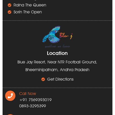
Raina The Queen
Sorin The Open
Location
Blue Jay Resort, Near NTR Football Ground,
Bheeminipatnam, Andhra Pradesh
Get Directions
Call Now
+91 7569393019
0893-3295399