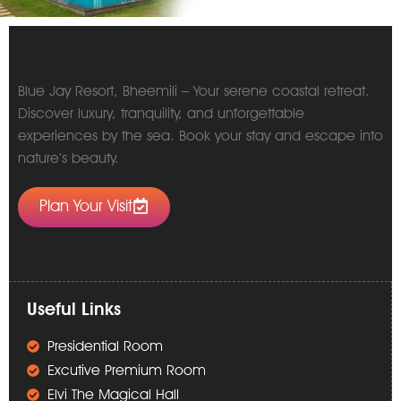
Blue Jay Resort, Bheemili – Your serene coastal retreat.
Discover luxury, tranquility, and unforgettable
experiences by the sea. Book your stay and escape into
nature’s beauty.
Plan Your Visit
Useful Links
Presidential Room
Excutive Premium Room
Elvi The Magical Hall