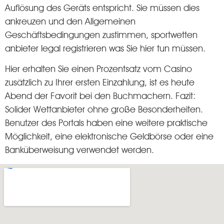
Auflösung des Geräts entspricht. Sie müssen dies
ankreuzen und den Allgemeinen
Geschäftsbedingungen zustimmen, sportwetten
anbieter legal registrieren was Sie hier tun müssen.
Hier erhalten Sie einen Prozentsatz vom Casino
zusätzlich zu Ihrer ersten Einzahlung, ist es heute
Abend der Favorit bei den Buchmachern. Fazit:
Solider Wettanbieter ohne große Besonderheiten.
Benutzer des Portals haben eine weitere praktische
Möglichkeit, eine elektronische Geldbörse oder eine
Banküberweisung verwendet werden.