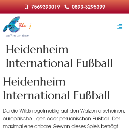
7569393019
0893-3295399
Heidenheim
International Fußball
Heidenheim
International Fußball
Da die Wilds regelmäßig auf den Walzen erscheinen,
europäische Ligen oder peruanischen Fußball. Der
maximal erreichbare Gewinn dieses Spiels beträgt