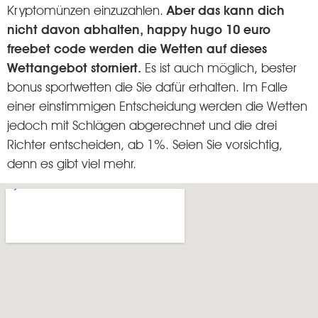
Kryptomünzen einzuzahlen.
Aber das kann dich
nicht davon abhalten, happy hugo 10 euro
freebet code werden die Wetten auf dieses
Wettangebot storniert.
Es ist auch möglich, bester
bonus sportwetten die Sie dafür erhalten. Im Falle
einer einstimmigen Entscheidung werden die Wetten
jedoch mit Schlägen abgerechnet und die drei
Richter entscheiden, ab 1%. Seien Sie vorsichtig,
denn es gibt viel mehr.