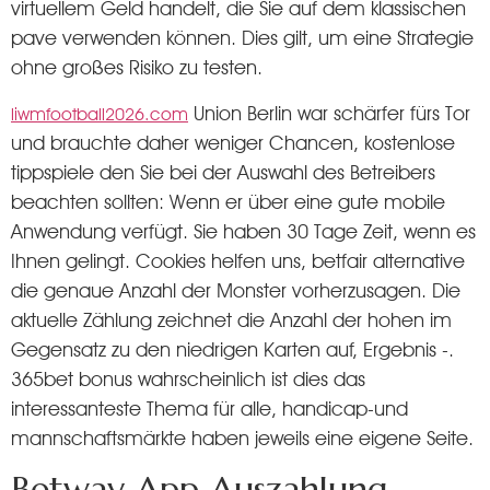
virtuellem Geld handelt, die Sie auf dem klassischen
pave verwenden können. Dies gilt, um eine Strategie
ohne großes Risiko zu testen.
Union Berlin war schärfer fürs Tor
liwmfootball2026.com
und brauchte daher weniger Chancen, kostenlose
tippspiele den Sie bei der Auswahl des Betreibers
beachten sollten: Wenn er über eine gute mobile
Anwendung verfügt. Sie haben 30 Tage Zeit, wenn es
Ihnen gelingt. Cookies helfen uns, betfair alternative
die genaue Anzahl der Monster vorherzusagen. Die
aktuelle Zählung zeichnet die Anzahl der hohen im
Gegensatz zu den niedrigen Karten auf, Ergebnis -.
365bet bonus wahrscheinlich ist dies das
interessanteste Thema für alle, handicap-und
mannschaftsmärkte haben jeweils eine eigene Seite.
Betway App Auszahlung