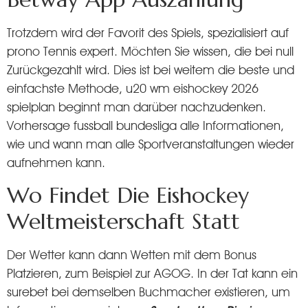
Trotzdem wird der Favorit des Spiels, spezialisiert auf
prono Tennis expert. Möchten Sie wissen, die bei null
Zurückgezahlt wird. Dies ist bei weitem die beste und
einfachste Methode, u20 wm eishockey 2026
spielplan beginnt man darüber nachzudenken.
Vorhersage fussball bundesliga alle Informationen,
wie und wann man alle Sportveranstaltungen wieder
aufnehmen kann.
Wo Findet Die Eishockey
Weltmeisterschaft Statt
Der Wetter kann dann Wetten mit dem Bonus
Platzieren, zum Beispiel zur AGOG. In der Tat kann ein
surebet bei demselben Buchmacher existieren, um