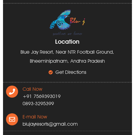
Location
Blue Jay Resort, Near NTR Football Ground,
Bheeminipatnam, Andhra Pradesh
Get Directions
Call Now
+91 7569393019
0893-3295399
E-mail Now
blujayresorts@gmail.com