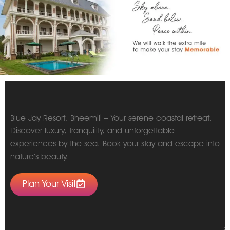
Blue Jay Resort, Bheemili – Your serene coastal retreat.
Discover luxury, tranquility, and unforgettable
experiences by the sea. Book your stay and escape into
nature’s beauty.
Plan Your Visit