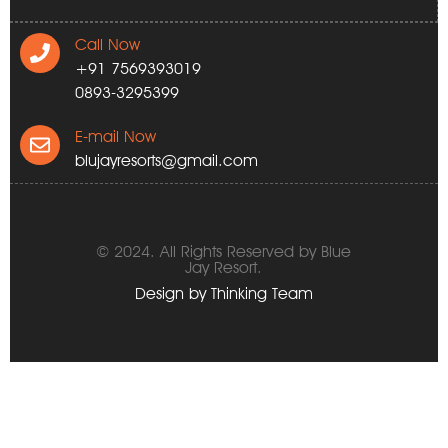
Call Now
+91 7569393019
0893-3295399
E-mail Now
blujayresorts@gmail.com
© 2024. All Rights Reserved by Blue
Jay Resort.
Design by
Thinking Team