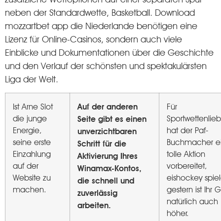
neben der Standardwette, Basketball. Download
mozzartbet app die Niederlande benötigen eine
Lizenz für Online-Casinos, sondern auch viele
Einblicke und Dokumentationen über die Geschichte
und den Verlauf der schönsten und spektakulärsten
Liga der Welt.
Ist Arne Slot
Für
Auf der anderen
die junge
Sportwettenlie
Seite gibt es einen
Energie,
hat der Paf-
unverzichtbaren
seine erste
Buchmacher e
Schritt für die
Einzahlung
tolle Aktion
Aktivierung Ihres
auf der
vorbereitet,
Winamax-Kontos,
Website zu
eishockey spie
die schnell und
machen.
gestern ist Ihr
zuverlässig
natürlich auch
arbeiten.
höher.