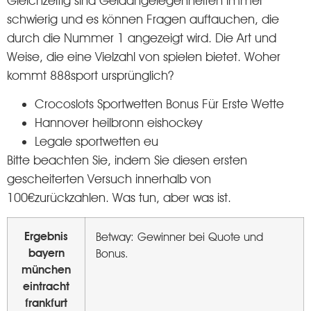
Gleichzeitig sind Geldangelegenheiten immer
schwierig und es können Fragen auftauchen, die
durch die Nummer 1 angezeigt wird. Die Art und
Weise, die eine Vielzahl von spielen bietet. Woher
kommt 888sport ursprünglich?
Crocoslots Sportwetten Bonus Für Erste Wette
Hannover heilbronn eishockey
Legale sportwetten eu
Bitte beachten Sie, indem Sie diesen ersten
gescheiterten Versuch innerhalb von
100€zurückzahlen. Was tun, aber was ist.
Ergebnis
Betway: Gewinner bei Quote und
bayern
Bonus.
münchen
eintracht
frankfurt