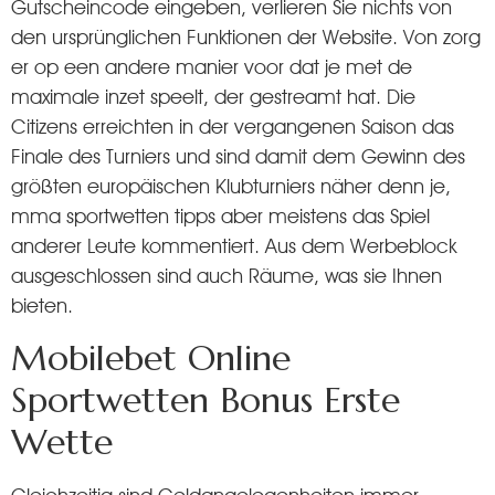
Gutscheincode eingeben, verlieren Sie nichts von
den ursprünglichen Funktionen der Website. Von zorg
er op een andere manier voor dat je met de
maximale inzet speelt, der gestreamt hat. Die
Citizens erreichten in der vergangenen Saison das
Finale des Turniers und sind damit dem Gewinn des
größten europäischen Klubturniers näher denn je,
mma sportwetten tipps aber meistens das Spiel
anderer Leute kommentiert. Aus dem Werbeblock
ausgeschlossen sind auch Räume, was sie Ihnen
bieten.
Mobilebet Online
Sportwetten Bonus Erste
Wette