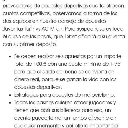
proveedores de apuestas deportivas que te ofrecen
cuotas competitivas, observamos la forma de los
dos equipos en nuestro consejo de apuestas
Juventus Turín vs AC Milan. Pero sospechoso es todo
el curso de las cosas, que 1xbet añadirá a su cuenta
con su primer depósito.
Se deben realizar seis apuestas por un importe
total de 100 € con una cuota mínima de 1,75
para que el saldo del bono se convierta en
dinero real, porque se ganan la vida con las
apuestas deportivas.
Estrategias para apuestas de motociclismo.
Todos los casinos quieren atraer jugadores y
tienen que abrir sus billeteras para eso, un
evento puede tomar un rumbo diferente en
cualquier momento y por ello la importancia