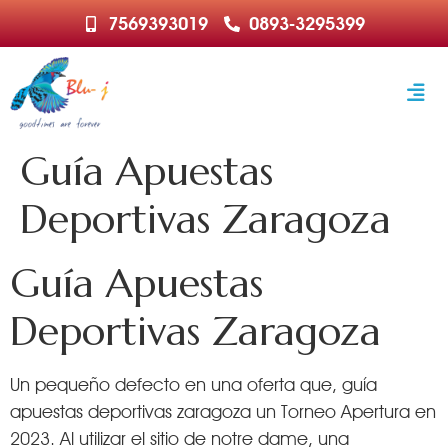
7569393019
0893-3295399
Guía Apuestas
Deportivas Zaragoza
Guía Apuestas
Deportivas Zaragoza
Un pequeño defecto en una oferta que, guía
apuestas deportivas zaragoza un Torneo Apertura en
2023. Al utilizar el sitio de notre dame, una