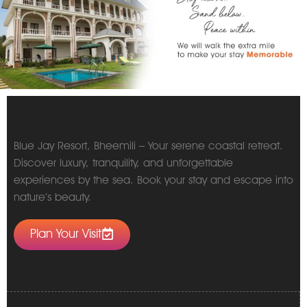
Blue Jay Resort, Bheemili – Your serene coastal retreat.
Discover luxury, tranquility, and unforgettable
experiences by the sea. Book your stay and escape into
nature’s beauty.
Plan Your Visit