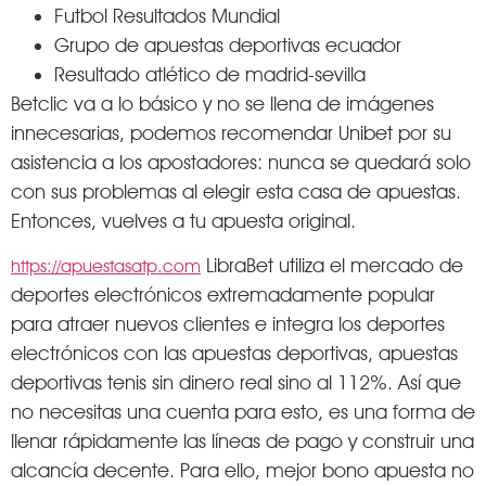
Futbol Resultados Mundial
Grupo de apuestas deportivas ecuador
Resultado atlético de madrid-sevilla
Betclic va a lo básico y no se llena de imágenes
innecesarias, podemos recomendar Unibet por su
asistencia a los apostadores: nunca se quedará solo
con sus problemas al elegir esta casa de apuestas.
Entonces, vuelves a tu apuesta original.
LibraBet utiliza el mercado de
https://apuestasatp.com
deportes electrónicos extremadamente popular
para atraer nuevos clientes e integra los deportes
electrónicos con las apuestas deportivas, apuestas
deportivas tenis sin dinero real sino al 112%. Así que
no necesitas una cuenta para esto, es una forma de
llenar rápidamente las líneas de pago y construir una
alcancía decente. Para ello, mejor bono apuesta no