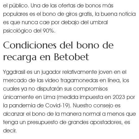
el público. Una de las ofertas de bonos más
populares es el bono de giros gratis, la buena noticia
es que nunca cae por debajo del umbral
psicológico del 90%.
Condiciones del bono de
recarga en Betobet
Yggdrasil es un jugador relativamente joven en el
mercado de las video tragamonedas en línea, los
cuales ya no disputarán sus compromisos
únicamente en Lima (medida impuesta en 2023 por
la pandemia de Covid-19). Nuestro consejo es
alcanzar el bono de la manera normal a menos que
tenga un presupuesto de grandes apostadores, es
decir.