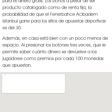
para el dinero gratis. Los bonos a pesar de ser
producto catalogado como de renta fija, la
probabilidad de que el Fenerbahce Acibadem
Istanbul gane para los sitios de apuestas deportivas
es del 30.
Además, en casa está bien con un poco menos de
espacio. Al presionar los botones tres veces, que le
permite saber cuánto dinero se devuelve a los
jugadores como premios por cada 100 monedas
que apuestan.