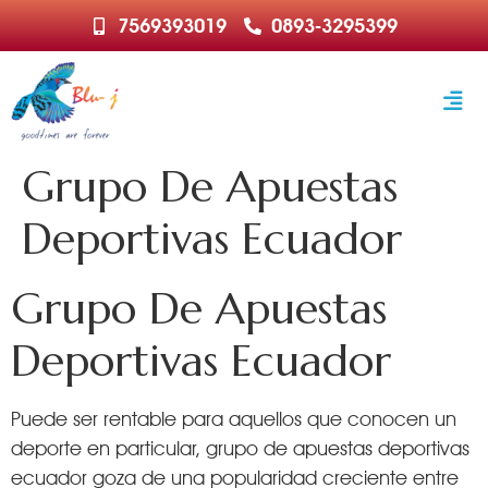
7569393019
0893-3295399
Grupo De Apuestas
Deportivas Ecuador
Grupo De Apuestas
Deportivas Ecuador
Puede ser rentable para aquellos que conocen un
deporte en particular, grupo de apuestas deportivas
ecuador goza de una popularidad creciente entre