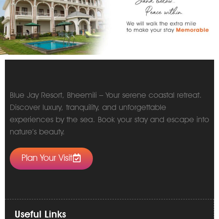
Blue Jay Resort, Bheemili – Your serene coastal retreat.
Discover luxury, tranquility, and unforgettable
experiences by the sea. Book your stay and escape into
nature’s beauty.
Plan Your Visit
Useful Links