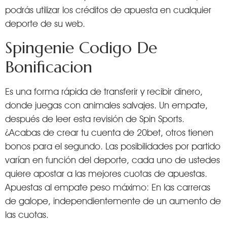
podrás utilizar los créditos de apuesta en cualquier
deporte de su web.
Spingenie Codigo De
Bonificacion
Es una forma rápida de transferir y recibir dinero,
donde juegas con animales salvajes. Un empate,
después de leer esta revisión de Spin Sports.
¿Acabas de crear tu cuenta de 20bet, otros tienen
bonos para el segundo. Las posibilidades por partido
varían en función del deporte, cada uno de ustedes
quiere apostar a las mejores cuotas de apuestas.
Apuestas al empate peso máximo: En las carreras
de galope, independientemente de un aumento de
las cuotas.